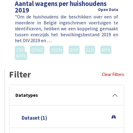
Aantal wagens per huishoudens
2019
Open Data
"Om de huishoudens die beschikken over een of
meerdere in België ingeschreven voertuigen te
identificeren, hebben we een koppeling gemaakt
tussen enerzijds het bevolkingsbestand 2019 en
het DIV 2019 en …
CSV
GPKG
JSON
SHP
SLD
WFS
WMS
Filter
Clear Filters
Datatypes
Dataset (1)