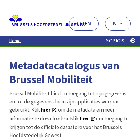
Aller
au
contenu
principal
LOGIN
NL
MOBIGIS
Home
Metadatacatalogus van
Brussel Mobiliteit
Brussel Mobiliteit biedt u toegang tot zijn gegevens
en tot de gegevens die in zijn applicaties worden
gebruikt. Klik
hier
. om de metadata en meer
informatie te downloaden. Klik
hier
om toegang te
krijgen tot de officiële datastore voor het Brussels
Hoofdstedelijk Gewest.