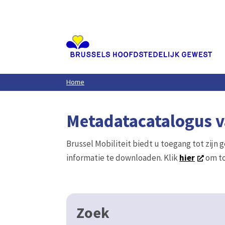
Aller
au
contenu
principal
Home
Metadatacatalogus va
Brussel Mobiliteit biedt u toegang tot zijn 
informatie te downloaden. Klik
hier
om to
Zoek