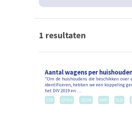
1 resultaten
Aantal wagens per huishoude
"Om de huishoudens die beschikken over e
identificeren, hebben we een koppeling ge
het DIV 2019 en …
CSV
GPKG
JSON
SHP
SLD