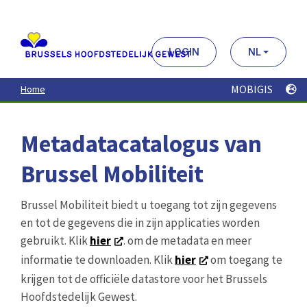
Aller
au
contenu
principal
LOGIN
NL
MOBIGIS
Home
Metadatacatalogus van
Brussel Mobiliteit
Brussel Mobiliteit biedt u toegang tot zijn gegevens
en tot de gegevens die in zijn applicaties worden
gebruikt. Klik
hier
. om de metadata en meer
informatie te downloaden. Klik
hier
om toegang te
krijgen tot de officiële datastore voor het Brussels
Hoofdstedelijk Gewest.