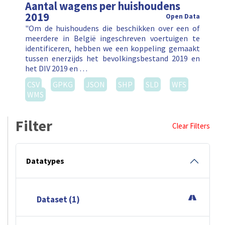
Aantal wagens per huishoudens
2019
Open Data
"Om de huishoudens die beschikken over een of
meerdere in België ingeschreven voertuigen te
identificeren, hebben we een koppeling gemaakt
tussen enerzijds het bevolkingsbestand 2019 en
het DIV 2019 en …
CSV
GPKG
JSON
SHP
SLD
WFS
WMS
Filter
Clear Filters
Datatypes
Dataset (1)