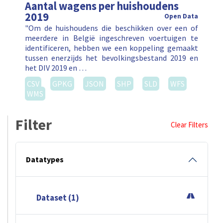
Aantal wagens per huishoudens
2019
Open Data
"Om de huishoudens die beschikken over een of
meerdere in België ingeschreven voertuigen te
identificeren, hebben we een koppeling gemaakt
tussen enerzijds het bevolkingsbestand 2019 en
het DIV 2019 en …
CSV
GPKG
JSON
SHP
SLD
WFS
WMS
Filter
Clear Filters
Datatypes
Dataset (1)