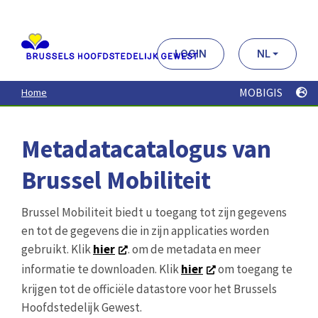
Aller
au
contenu
principal
LOGIN
NL
MOBIGIS
Home
Metadatacatalogus van
Brussel Mobiliteit
Brussel Mobiliteit biedt u toegang tot zijn gegevens
en tot de gegevens die in zijn applicaties worden
gebruikt. Klik
hier
. om de metadata en meer
informatie te downloaden. Klik
hier
om toegang te
krijgen tot de officiële datastore voor het Brussels
Hoofdstedelijk Gewest.