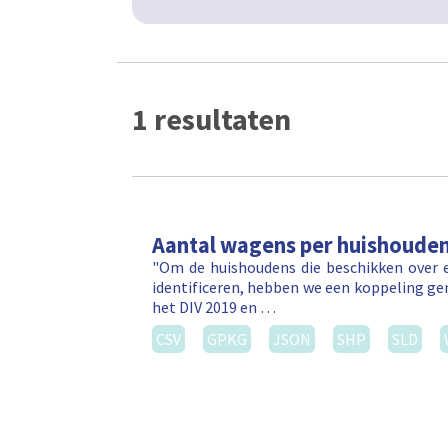
1 resultaten
Aantal wagens per huishoude
"Om de huishoudens die beschikken over e
identificeren, hebben we een koppeling ge
het DIV 2019 en …
CSV
GPKG
JSON
SHP
SLD