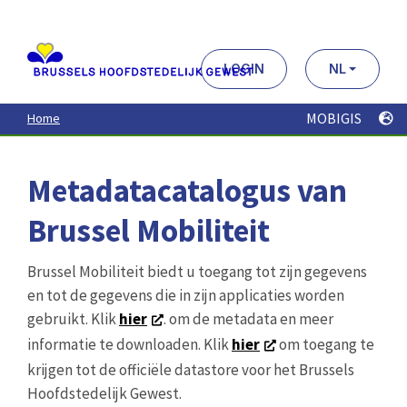
Aller
au
contenu
principal
LOGIN
NL
MOBIGIS
Home
Metadatacatalogus van
Brussel Mobiliteit
Brussel Mobiliteit biedt u toegang tot zijn gegevens
en tot de gegevens die in zijn applicaties worden
gebruikt. Klik
hier
. om de metadata en meer
informatie te downloaden. Klik
hier
om toegang te
krijgen tot de officiële datastore voor het Brussels
Hoofdstedelijk Gewest.