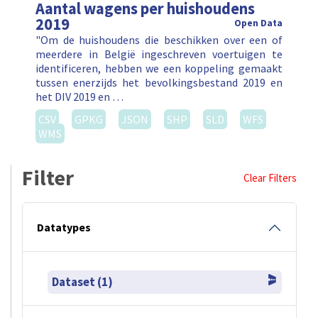
Aantal wagens per huishoudens
2019
Open Data
"Om de huishoudens die beschikken over een of
meerdere in België ingeschreven voertuigen te
identificeren, hebben we een koppeling gemaakt
tussen enerzijds het bevolkingsbestand 2019 en
het DIV 2019 en …
CSV
GPKG
JSON
SHP
SLD
WFS
WMS
Filter
Clear Filters
Datatypes
Dataset (1)