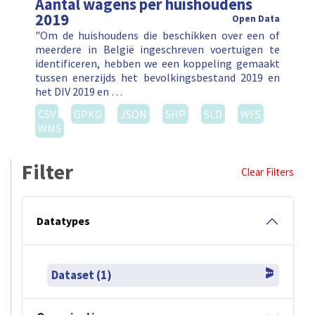
2019
Open Data
"Om de huishoudens die beschikken over een of
meerdere in België ingeschreven voertuigen te
identificeren, hebben we een koppeling gemaakt
tussen enerzijds het bevolkingsbestand 2019 en
het DIV 2019 en …
CSV
GPKG
JSON
SHP
SLD
WFS
WMS
Filter
Clear Filters
Datatypes
Dataset (1)
Organisation