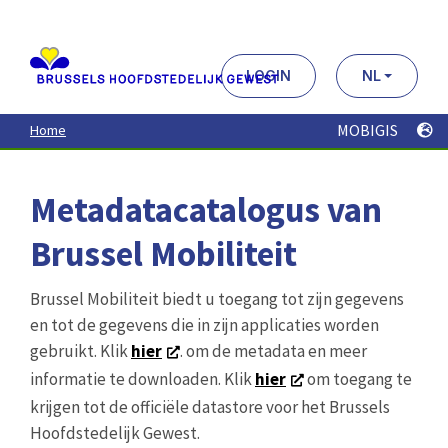
Aller
au
contenu
principal
LOGIN
NL
MOBIGIS
Home
Metadatacatalogus van
Brussel Mobiliteit
Brussel Mobiliteit biedt u toegang tot zijn gegevens
en tot de gegevens die in zijn applicaties worden
gebruikt. Klik
hier
. om de metadata en meer
informatie te downloaden. Klik
hier
om toegang te
krijgen tot de officiële datastore voor het Brussels
Hoofdstedelijk Gewest.