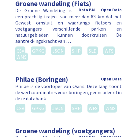
Groene wandeling (Fiets)
De Groene Wandeling is
Data BM
Open Data
een prachtig traject van meer dan 63 km dat het
Gewest omsluit en waarlangs fietsers en
voetgangers verschillende parken en
natuurgebieden kunnen doorkruisen. De
aantrekkingskracht van …
CSV
GPKG
JSON
SHP
SLD
WFS
WMS
Philae (Boringen)
Open Data
Philae is de voorloper van Osiris. Deze laag toont
de werfcoordinaties voor boringen, geëncodeerd in
deze databank.
CSV
GPKG
JSON
SHP
WFS
WMS
Groene wandeling (voetgangers)