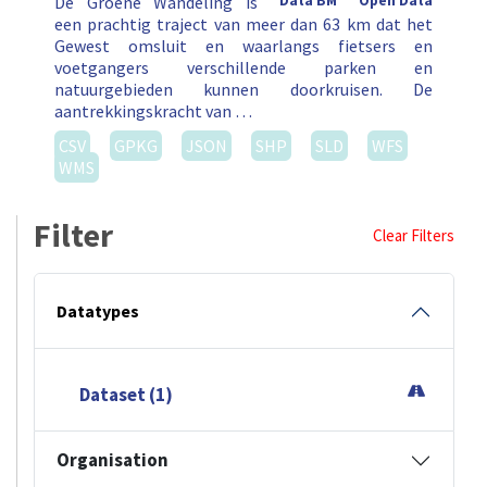
De Groene Wandeling is
Data BM
Open Data
een prachtig traject van meer dan 63 km dat het
Gewest omsluit en waarlangs fietsers en
voetgangers verschillende parken en
natuurgebieden kunnen doorkruisen. De
aantrekkingskracht van …
CSV
GPKG
JSON
SHP
SLD
WFS
WMS
Filter
Clear Filters
Datatypes
Dataset (1)
Organisation