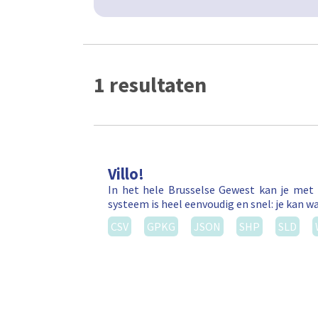
1 resultaten
Villo!
In het hele Brusselse Gewest kan je met 
systeem is heel eenvoudig en snel: je kan wa
CSV
GPKG
JSON
SHP
SLD