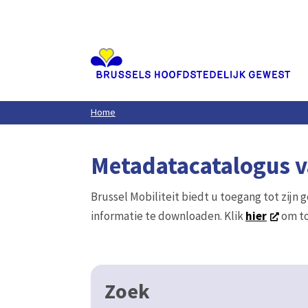
Aller
au
contenu
principal
Home
Metadatacatalogus va
Brussel Mobiliteit biedt u toegang tot zijn 
informatie te downloaden. Klik
hier
om to
Zoek