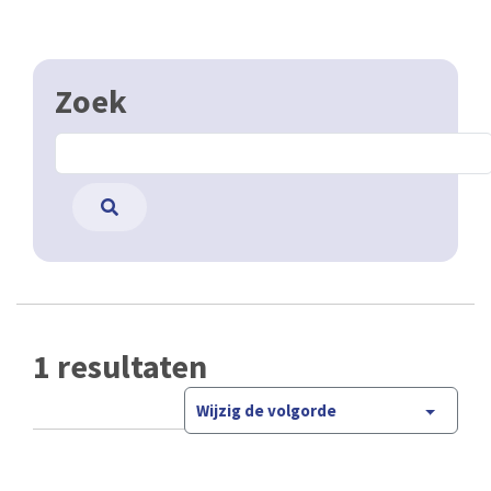
1 resultaten
Wijzig de volgorde
Villo!
Open Data
In het hele Brusselse Gewest kan je met het
zelfbedieningssysteem Villo een fiets huren. Het
systeem is heel eenvoudig en snel: je kan waar je
wil en wanneer je wil …
CSV
GPKG
JSON
SHP
SLD
WFS
WMS