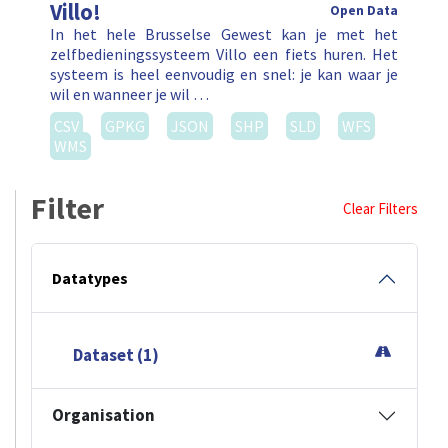
Villo!
Open Data
In het hele Brusselse Gewest kan je met het
zelfbedieningssysteem Villo een fiets huren. Het
systeem is heel eenvoudig en snel: je kan waar je
wil en wanneer je wil …
CSV
GPKG
JSON
SHP
SLD
WFS
WMS
Filter
Clear Filters
Datatypes
Dataset (1)
Organisation