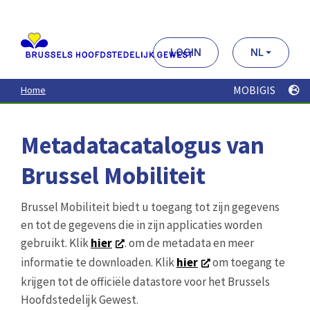
Aller
au
contenu
principal
LOGIN
NL
MOBIGIS
Home
Metadatacatalogus van
Brussel Mobiliteit
Brussel Mobiliteit biedt u toegang tot zijn gegevens
en tot de gegevens die in zijn applicaties worden
gebruikt. Klik
hier
. om de metadata en meer
informatie te downloaden. Klik
hier
om toegang te
krijgen tot de officiële datastore voor het Brussels
Hoofdstedelijk Gewest.