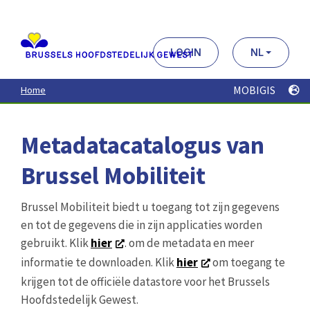
Aller
au
contenu
principal
LOGIN
NL
MOBIGIS
Home
Metadatacatalogus van
Brussel Mobiliteit
Brussel Mobiliteit biedt u toegang tot zijn gegevens
en tot de gegevens die in zijn applicaties worden
gebruikt. Klik
hier
. om de metadata en meer
informatie te downloaden. Klik
hier
om toegang te
krijgen tot de officiële datastore voor het Brussels
Hoofdstedelijk Gewest.