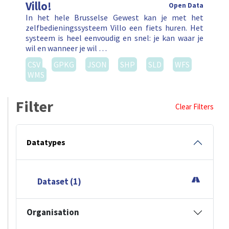
Villo!
Open Data
In het hele Brusselse Gewest kan je met het
zelfbedieningssysteem Villo een fiets huren. Het
systeem is heel eenvoudig en snel: je kan waar je
wil en wanneer je wil …
CSV
GPKG
JSON
SHP
SLD
WFS
WMS
Filter
Clear Filters
Datatypes
Dataset (1)
Organisation