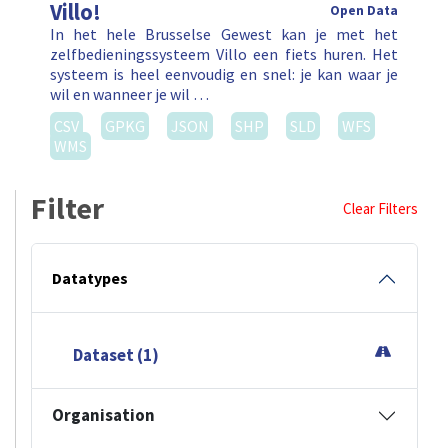
Villo!
Open Data
In het hele Brusselse Gewest kan je met het
zelfbedieningssysteem Villo een fiets huren. Het
systeem is heel eenvoudig en snel: je kan waar je
wil en wanneer je wil …
CSV
GPKG
JSON
SHP
SLD
WFS
WMS
Filter
Clear Filters
Datatypes
Dataset (1)
Organisation