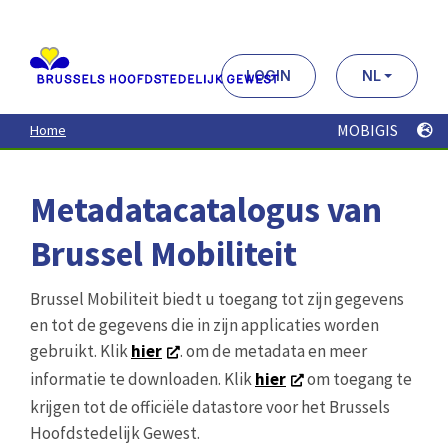
Aller
au
contenu
principal
LOGIN
NL
MOBIGIS
Home
Metadatacatalogus van
Brussel Mobiliteit
Brussel Mobiliteit biedt u toegang tot zijn gegevens
en tot de gegevens die in zijn applicaties worden
gebruikt. Klik
hier
. om de metadata en meer
informatie te downloaden. Klik
hier
om toegang te
krijgen tot de officiële datastore voor het Brussels
Hoofdstedelijk Gewest.