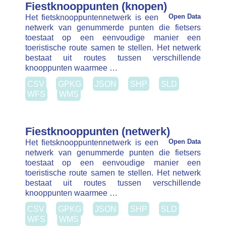
WFS
WMS
Fiestknooppunten (netwerk)
Het fietsknooppuntennetwerk is een
Open Data
netwerk van genummerde punten die fietsers
toestaat op een eenvoudige manier een
toeristische route samen te stellen. Het netwerk
bestaat uit routes tussen verschillende
knooppunten waarmee …
CSV
GPKG
JSON
SHP
SLD
WFS
WMS
Filter
Clear Filters
Datatypes