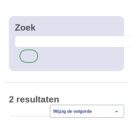
2 resultaten
Wijzig de volgorde
Fiestknooppunten (knopen)
Het fietsknooppuntennetwerk is een
Open Data
netwerk van genummerde punten die fietsers
toestaat op een eenvoudige manier een
toeristische route samen te stellen. Het netwerk
bestaat uit routes tussen verschillende
knooppunten waarmee …
CSV
GPKG
JSON
SHP
SLD