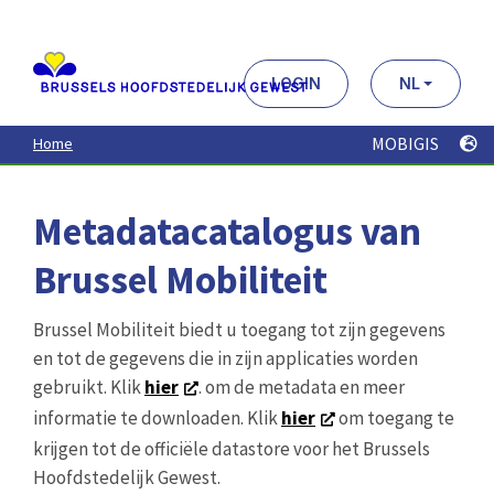
Aller
au
contenu
principal
LOGIN
NL
MOBIGIS
Home
Metadatacatalogus van
Brussel Mobiliteit
Brussel Mobiliteit biedt u toegang tot zijn gegevens
en tot de gegevens die in zijn applicaties worden
gebruikt. Klik
hier
. om de metadata en meer
informatie te downloaden. Klik
hier
om toegang te
krijgen tot de officiële datastore voor het Brussels
Hoofdstedelijk Gewest.