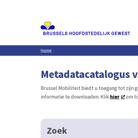
Aller
au
contenu
principal
Home
Metadatacatalogus va
Brussel Mobiliteit biedt u toegang tot zijn 
informatie te downloaden. Klik
hier
om to
Zoek