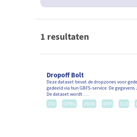
1 resultaten
Dropoff Bolt
Deze dataset bevat de dropzones voor gede
gedeeld via hun GBFS-service. De gegevens 
De dataset wordt …
CSV
GPKG
JSON
SHP
SLD