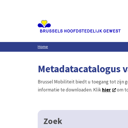
Aller
au
contenu
principal
Home
Metadatacatalogus va
Brussel Mobiliteit biedt u toegang tot zijn 
informatie te downloaden. Klik
hier
om to
Zoek