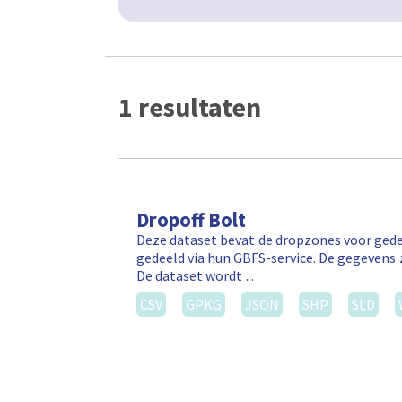
1 resultaten
Dropoff Bolt
Deze dataset bevat de dropzones voor gede
gedeeld via hun GBFS-service. De gegevens 
De dataset wordt …
CSV
GPKG
JSON
SHP
SLD