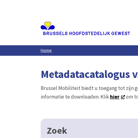
Aller
au
contenu
principal
Home
Metadatacatalogus va
Brussel Mobiliteit biedt u toegang tot zijn 
informatie te downloaden. Klik
hier
om to
Zoek