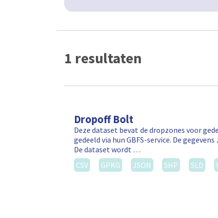
1 resultaten
Dropoff Bolt
Deze dataset bevat de dropzones voor gede
gedeeld via hun GBFS-service. De gegevens 
De dataset wordt …
CSV
GPKG
JSON
SHP
SLD