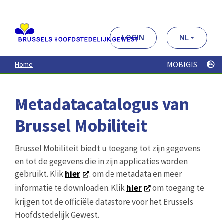
Aller
au
contenu
principal
LOGIN
NL
MOBIGIS
Home
Metadatacatalogus van
Brussel Mobiliteit
Brussel Mobiliteit biedt u toegang tot zijn gegevens
en tot de gegevens die in zijn applicaties worden
gebruikt. Klik
hier
. om de metadata en meer
informatie te downloaden. Klik
hier
om toegang te
krijgen tot de officiële datastore voor het Brussels
Hoofdstedelijk Gewest.