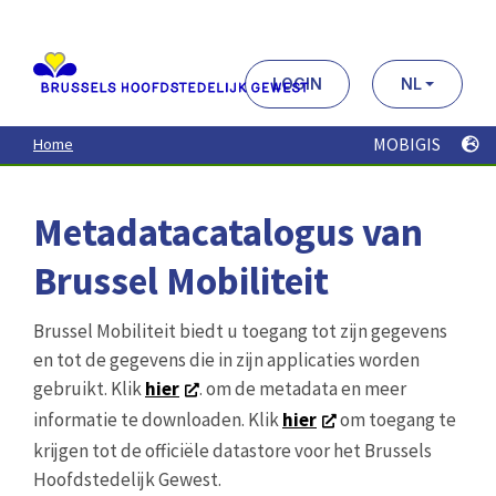
Aller
au
contenu
principal
LOGIN
NL
MOBIGIS
Home
Metadatacatalogus van
Brussel Mobiliteit
Brussel Mobiliteit biedt u toegang tot zijn gegevens
en tot de gegevens die in zijn applicaties worden
gebruikt. Klik
hier
. om de metadata en meer
informatie te downloaden. Klik
hier
om toegang te
krijgen tot de officiële datastore voor het Brussels
Hoofdstedelijk Gewest.