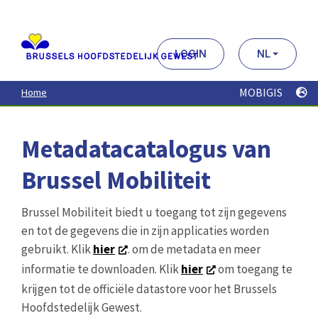
Aller
au
contenu
principal
LOGIN
NL
MOBIGIS
Home
Metadatacatalogus van
Brussel Mobiliteit
Brussel Mobiliteit biedt u toegang tot zijn gegevens
en tot de gegevens die in zijn applicaties worden
gebruikt. Klik
hier
. om de metadata en meer
informatie te downloaden. Klik
hier
om toegang te
krijgen tot de officiële datastore voor het Brussels
Hoofdstedelijk Gewest.