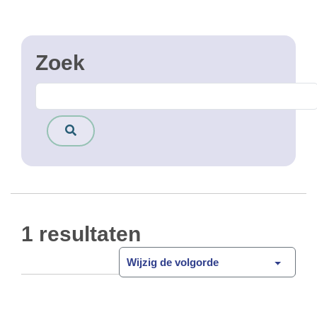
1 resultaten
Wijzig de volgorde
Letselongevallen (2020-2021)
Heatmap van de letselongevallen in
Open Data
het Brussels Hoofdstedelijk Gewest voorgevallen
in 2020 en 2021. De ongevallen inbegrepen in de
heatmap zijn die ongevallen op de openbare weg