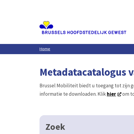
Aller
au
contenu
principal
Home
Metadatacatalogus va
Brussel Mobiliteit biedt u toegang tot zijn 
informatie te downloaden. Klik
hier
om to
Zoek