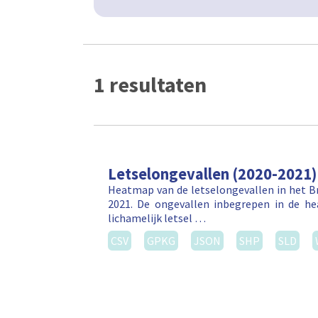
1 resultaten
Letselongevallen (2020-2021)
Heatmap van de letselongevallen in het Br
2021. De ongevallen inbegrepen in de h
lichamelijk letsel …
CSV
GPKG
JSON
SHP
SLD