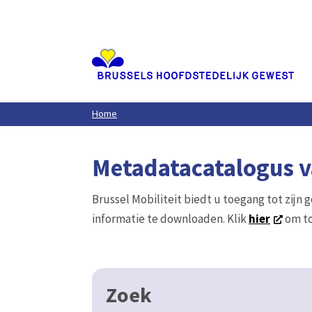
Aller
au
contenu
principal
Home
Metadatacatalogus va
Brussel Mobiliteit biedt u toegang tot zijn 
informatie te downloaden. Klik
hier
om to
Zoek