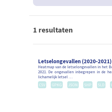
1 resultaten
Letselongevallen (2020-2021)
Heatmap van de letselongevallen in het Br
2021. De ongevallen inbegrepen in de h
lichamelijk letsel …
CSV
GPKG
JSON
SHP
SLD