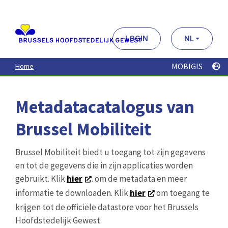
Aller
au
contenu
principal
LOGIN
NL
MOBIGIS
Home
Metadatacatalogus van
Brussel Mobiliteit
Brussel Mobiliteit biedt u toegang tot zijn gegevens
en tot de gegevens die in zijn applicaties worden
gebruikt. Klik
hier
. om de metadata en meer
informatie te downloaden. Klik
hier
om toegang te
krijgen tot de officiële datastore voor het Brussels
Hoofdstedelijk Gewest.