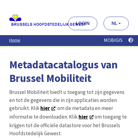
Aller
au
contenu
principal
LOGIN
NL
MOBIGIS
Home
Metadatacatalogus van
Brussel Mobiliteit
Brussel Mobiliteit biedt u toegang tot zijn gegevens
en tot de gegevens die in zijn applicaties worden
gebruikt. Klik
hier
. om de metadata en meer
informatie te downloaden. Klik
hier
om toegang te
krijgen tot de officiële datastore voor het Brussels
Hoofdstedelijk Gewest.