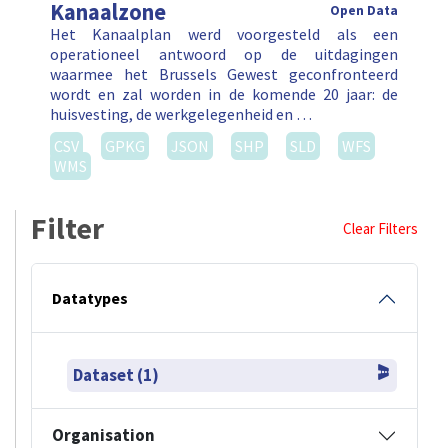
Kanaalzone
Open Data
Het Kanaalplan werd voorgesteld als een
operationeel antwoord op de uitdagingen
waarmee het Brussels Gewest geconfronteerd
wordt en zal worden in de komende 20 jaar: de
huisvesting, de werkgelegenheid en …
CSV
GPKG
JSON
SHP
SLD
WFS
WMS
Filter
Clear Filters
Datatypes
Dataset (1)
Organisation