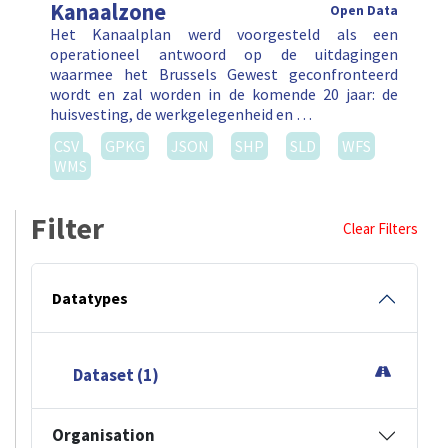
Kanaalzone
Open Data
Het Kanaalplan werd voorgesteld als een
operationeel antwoord op de uitdagingen
waarmee het Brussels Gewest geconfronteerd
wordt en zal worden in de komende 20 jaar: de
huisvesting, de werkgelegenheid en …
CSV
GPKG
JSON
SHP
SLD
WFS
WMS
Filter
Clear Filters
Datatypes
Dataset (1)
Organisation