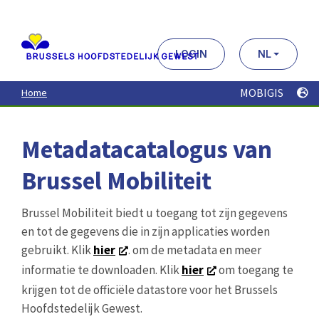
Aller
au
contenu
principal
LOGIN
NL
MOBIGIS
Home
Metadatacatalogus van
Brussel Mobiliteit
Brussel Mobiliteit biedt u toegang tot zijn gegevens
en tot de gegevens die in zijn applicaties worden
gebruikt. Klik
hier
. om de metadata en meer
informatie te downloaden. Klik
hier
om toegang te
krijgen tot de officiële datastore voor het Brussels
Hoofdstedelijk Gewest.