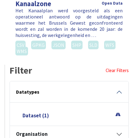
Kanaalzone
Open Data
Het Kanaalplan werd voorgesteld als een
operationeel antwoord op de uitdagingen
waarmee het Brussels Gewest geconfronteerd
wordt en zal worden in de komende 20 jaar: de
huisvesting, de werkgelegenheid en …
CSV
GPKG
JSON
SHP
SLD
WFS
WMS
Filter
Clear Filters
Datatypes
Dataset (1)
Organisation