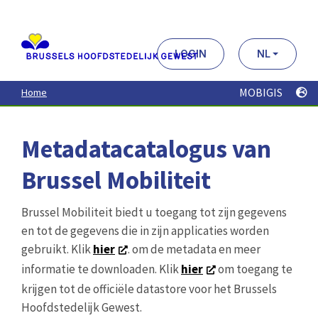
Aller
au
contenu
principal
LOGIN
NL
MOBIGIS
Home
Metadatacatalogus van
Brussel Mobiliteit
Brussel Mobiliteit biedt u toegang tot zijn gegevens
en tot de gegevens die in zijn applicaties worden
gebruikt. Klik
hier
. om de metadata en meer
informatie te downloaden. Klik
hier
om toegang te
krijgen tot de officiële datastore voor het Brussels
Hoofdstedelijk Gewest.