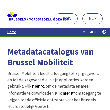
Aller
au
contenu
principal
LOGIN
NL
MOBIGIS
Home
Metadatacatalogus van
Brussel Mobiliteit
Brussel Mobiliteit biedt u toegang tot zijn gegevens
en tot de gegevens die in zijn applicaties worden
gebruikt. Klik
hier
. om de metadata en meer
informatie te downloaden. Klik
hier
om toegang te
krijgen tot de officiële datastore voor het Brussels
Hoofdstedelijk Gewest.