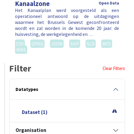
Kanaalzone
Open Data
Het Kanaalplan werd voorgesteld als een
operationeel antwoord op de uitdagingen
waarmee het Brussels Gewest geconfronteerd
wordt en zal worden in de komende 20 jaar: de
huisvesting, de werkgelegenheid en …
CSV
GPKG
JSON
SHP
SLD
WFS
WMS
Filter
Clear Filters
Datatypes
Dataset (1)
Organisation