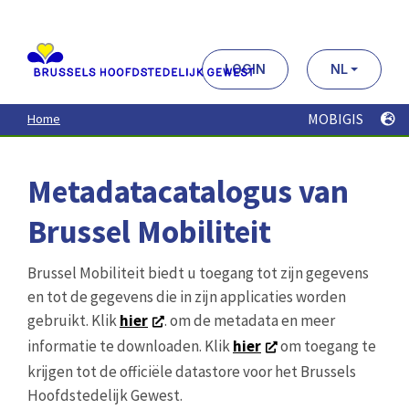
Aller
au
contenu
principal
LOGIN
NL
MOBIGIS
Home
Metadatacatalogus van
Brussel Mobiliteit
Brussel Mobiliteit biedt u toegang tot zijn gegevens
en tot de gegevens die in zijn applicaties worden
gebruikt. Klik
hier
. om de metadata en meer
informatie te downloaden. Klik
hier
om toegang te
krijgen tot de officiële datastore voor het Brussels
Hoofdstedelijk Gewest.