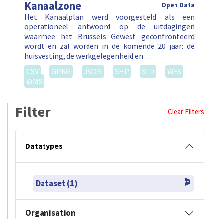
Kanaalzone
Open Data
Het Kanaalplan werd voorgesteld als een
operationeel antwoord op de uitdagingen
waarmee het Brussels Gewest geconfronteerd
wordt en zal worden in de komende 20 jaar: de
huisvesting, de werkgelegenheid en …
CSV
GPKG
JSON
SHP
SLD
WFS
WMS
Filter
Clear Filters
Datatypes
Dataset (1)
Organisation