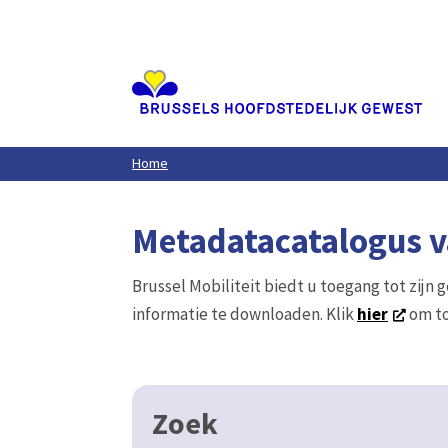
Aller
au
contenu
principal
Home
Metadatacatalogus va
Brussel Mobiliteit biedt u toegang tot zijn 
informatie te downloaden. Klik
hier
om to
Zoek