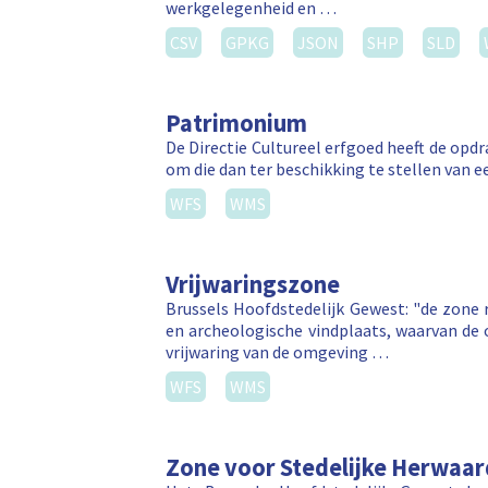
werkgelegenheid en …
CSV
GPKG
JSON
SHP
SLD
Patrimonium
De Directie Cultureel erfgoed heeft de op
om die dan ter beschikking te stellen van 
WFS
WMS
Vrijwaringszone
Brussels Hoofdstedelijk Gewest: "de zon
en archeologische vindplaats, waarvan de 
vrijwaring van de omgeving …
WFS
WMS
Zone voor Stedelijke Herwaar