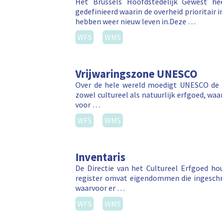
Het Brussels Hoofdstedelijk Gewest he
gedefinieerd waarin de overheid prioritair 
hebben weer nieuw leven in.Deze …
WFS
WMS
Vrijwaringszone UNESCO
Over de hele wereld moedigt UNESCO de b
zowel cultureel als natuurlijk erfgoed, wa
voor …
WFS
WMS
Inventaris
De Directie van het Cultureel Erfgoed hou
register omvat eigendommen die ingeschre
waarvoor er …
WFS
WMS