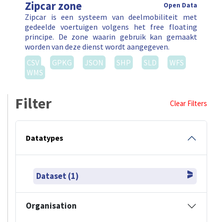
Zipcar zone
Open Data
Zipcar is een systeem van deelmobiliteit met
gedeelde voertuigen volgens het free floating
principe. De zone waarin gebruik kan gemaakt
worden van deze dienst wordt aangegeven.
CSV
GPKG
JSON
SHP
SLD
WFS
WMS
Filter
Clear Filters
Datatypes
Dataset (1)
Organisation