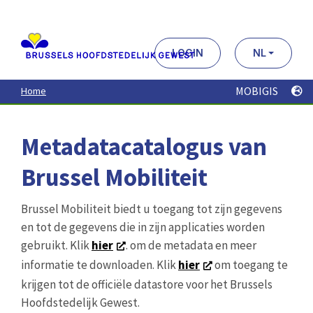
Aller
au
contenu
principal
LOGIN
NL
MOBIGIS
Home
Metadatacatalogus van
Brussel Mobiliteit
Brussel Mobiliteit biedt u toegang tot zijn gegevens
en tot de gegevens die in zijn applicaties worden
gebruikt. Klik
hier
. om de metadata en meer
informatie te downloaden. Klik
hier
om toegang te
krijgen tot de officiële datastore voor het Brussels
Hoofdstedelijk Gewest.