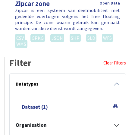
Zipcar zone
Open Data
Zipcar is een systeem van deelmobiliteit met
gedeelde voertuigen volgens het free floating
principe. De zone waarin gebruik kan gemaakt
worden van deze dienst wordt aangegeven.
CSV
GPKG
JSON
SHP
SLD
WFS
WMS
Filter
Clear Filters
Datatypes
Dataset (1)
Organisation