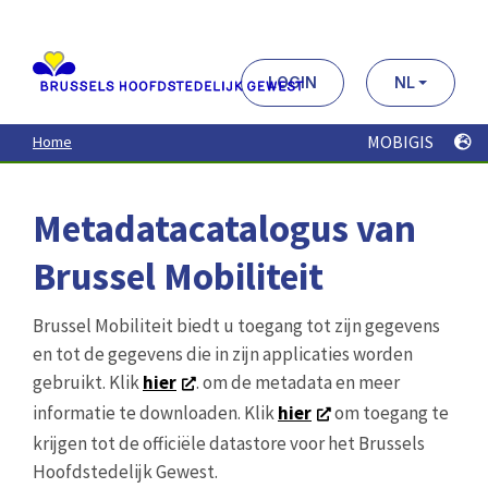
Aller
au
contenu
principal
LOGIN
NL
MOBIGIS
Home
Metadatacatalogus van
Brussel Mobiliteit
Brussel Mobiliteit biedt u toegang tot zijn gegevens
en tot de gegevens die in zijn applicaties worden
gebruikt. Klik
hier
. om de metadata en meer
informatie te downloaden. Klik
hier
om toegang te
krijgen tot de officiële datastore voor het Brussels
Hoofdstedelijk Gewest.