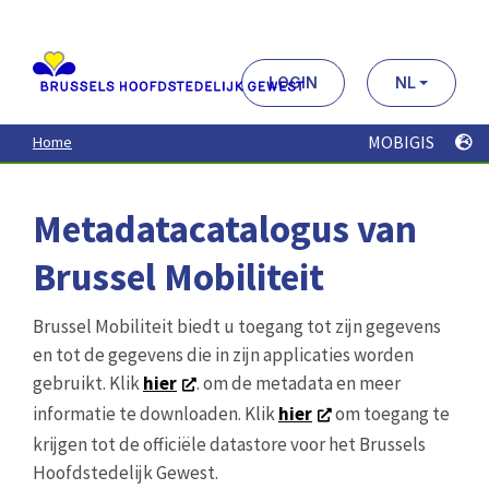
Aller
au
contenu
principal
LOGIN
NL
MOBIGIS
Home
Metadatacatalogus van
Brussel Mobiliteit
Brussel Mobiliteit biedt u toegang tot zijn gegevens
en tot de gegevens die in zijn applicaties worden
gebruikt. Klik
hier
. om de metadata en meer
informatie te downloaden. Klik
hier
om toegang te
krijgen tot de officiële datastore voor het Brussels
Hoofdstedelijk Gewest.