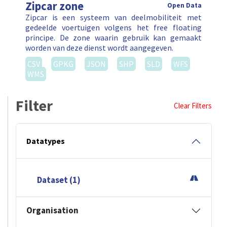
Zipcar zone
Open Data
Zipcar is een systeem van deelmobiliteit met
gedeelde voertuigen volgens het free floating
principe. De zone waarin gebruik kan gemaakt
worden van deze dienst wordt aangegeven.
CSV
GPKG
JSON
SHP
SLD
WFS
WMS
Filter
Clear Filters
Datatypes
Dataset (1)
Organisation