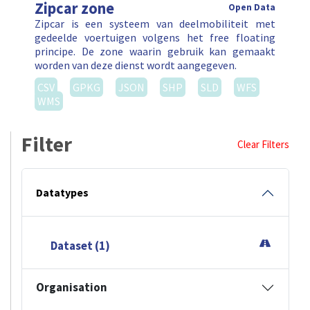
Zipcar zone
Open Data
Zipcar is een systeem van deelmobiliteit met
gedeelde voertuigen volgens het free floating
principe. De zone waarin gebruik kan gemaakt
worden van deze dienst wordt aangegeven.
CSV
GPKG
JSON
SHP
SLD
WFS
WMS
Filter
Clear Filters
Datatypes
Dataset (1)
Organisation