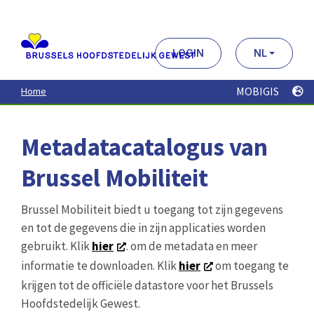
Aller
au
contenu
principal
LOGIN
NL
MOBIGIS
Home
Metadatacatalogus van
Brussel Mobiliteit
Brussel Mobiliteit biedt u toegang tot zijn gegevens
en tot de gegevens die in zijn applicaties worden
gebruikt. Klik
hier
. om de metadata en meer
informatie te downloaden. Klik
hier
om toegang te
krijgen tot de officiële datastore voor het Brussels
Hoofdstedelijk Gewest.