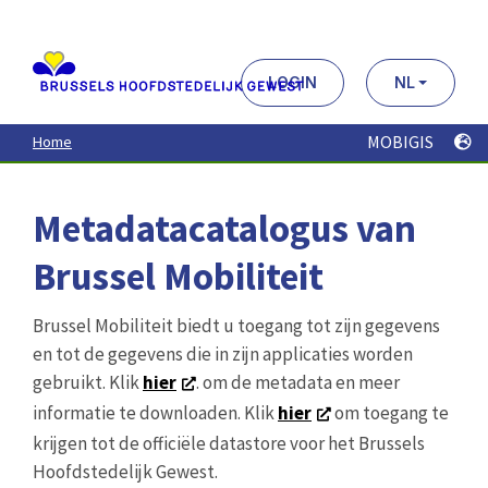
Aller
au
contenu
principal
LOGIN
NL
MOBIGIS
Home
Metadatacatalogus van
Brussel Mobiliteit
Brussel Mobiliteit biedt u toegang tot zijn gegevens
en tot de gegevens die in zijn applicaties worden
gebruikt. Klik
hier
. om de metadata en meer
informatie te downloaden. Klik
hier
om toegang te
krijgen tot de officiële datastore voor het Brussels
Hoofdstedelijk Gewest.