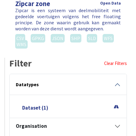
Zipcar zone
Open Data
Zipcar is een systeem van deelmobiliteit met
gedeelde voertuigen volgens het free floating
principe. De zone waarin gebruik kan gemaakt
worden van deze dienst wordt aangegeven.
CSV
GPKG
JSON
SHP
SLD
WFS
WMS
Filter
Clear Filters
Datatypes
Dataset (1)
Organisation