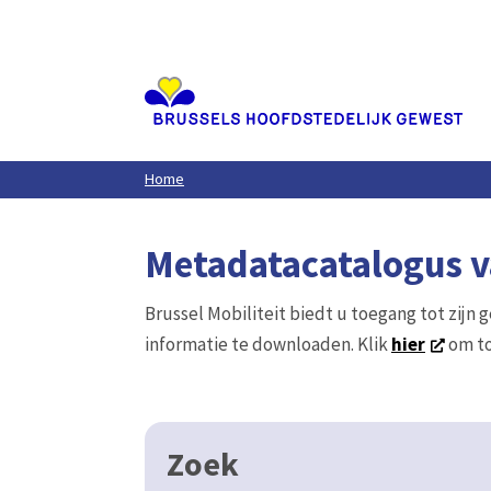
Aller
au
contenu
principal
Home
Metadatacatalogus va
Brussel Mobiliteit biedt u toegang tot zijn 
informatie te downloaden. Klik
hier
om to
Zoek