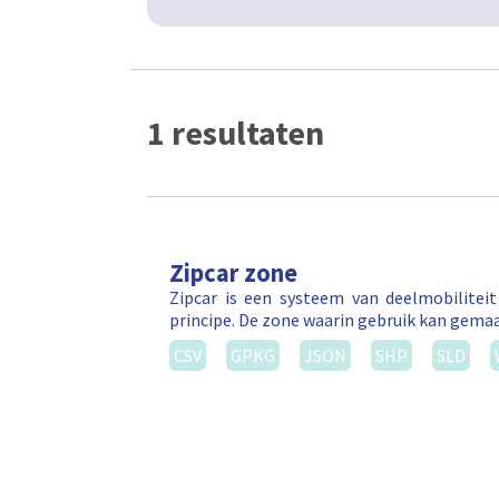
1 resultaten
Zipcar zone
Zipcar is een systeem van deelmobilitei
principe. De zone waarin gebruik kan gema
CSV
GPKG
JSON
SHP
SLD