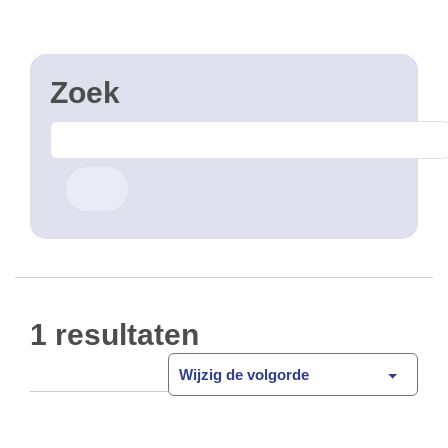
1 resultaten
Wijzig de volgorde
Zipcar zone
Open Data
Zipcar is een systeem van deelmobiliteit met
gedeelde voertuigen volgens het free floating
principe. De zone waarin gebruik kan gemaakt
worden van deze dienst wordt aangegeven.
CSV
GPKG
JSON
SHP
SLD
WFS