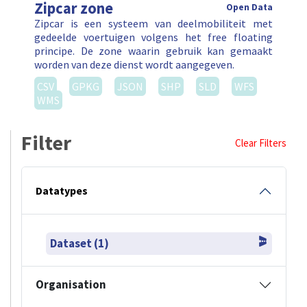
Zipcar zone
Open Data
Zipcar is een systeem van deelmobiliteit met
gedeelde voertuigen volgens het free floating
principe. De zone waarin gebruik kan gemaakt
worden van deze dienst wordt aangegeven.
CSV
GPKG
JSON
SHP
SLD
WFS
WMS
Filter
Clear Filters
Datatypes
Dataset (1)
Organisation