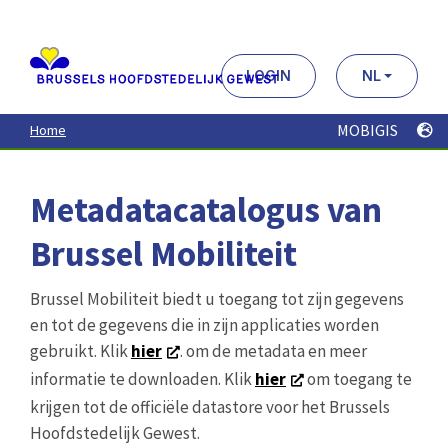
Aller
au
contenu
principal
LOGIN
NL
MOBIGIS
Home
Metadatacatalogus van
Brussel Mobiliteit
Brussel Mobiliteit biedt u toegang tot zijn gegevens
en tot de gegevens die in zijn applicaties worden
gebruikt. Klik
hier
. om de metadata en meer
informatie te downloaden. Klik
hier
om toegang te
krijgen tot de officiële datastore voor het Brussels
Hoofdstedelijk Gewest.