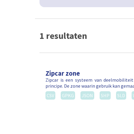
1 resultaten
Zipcar zone
Zipcar is een systeem van deelmobilitei
principe. De zone waarin gebruik kan gema
CSV
GPKG
JSON
SHP
SLD