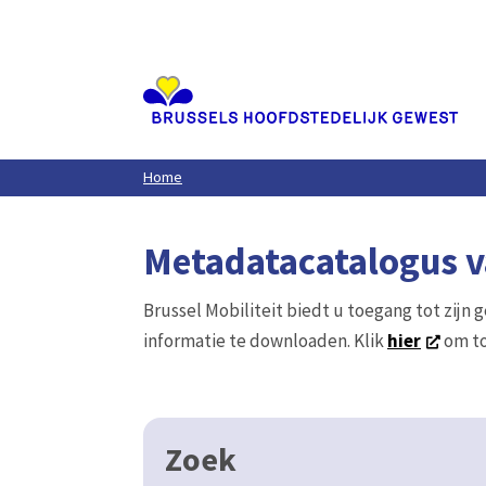
Aller
au
contenu
principal
Home
Metadatacatalogus va
Brussel Mobiliteit biedt u toegang tot zijn 
informatie te downloaden. Klik
hier
om to
Zoek