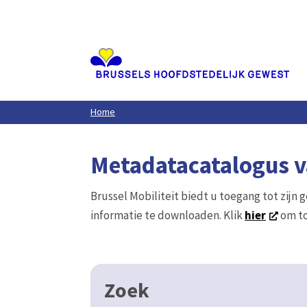
Aller
au
contenu
principal
Home
Metadatacatalogus va
Brussel Mobiliteit biedt u toegang tot zijn 
informatie te downloaden. Klik
hier
om to
Zoek