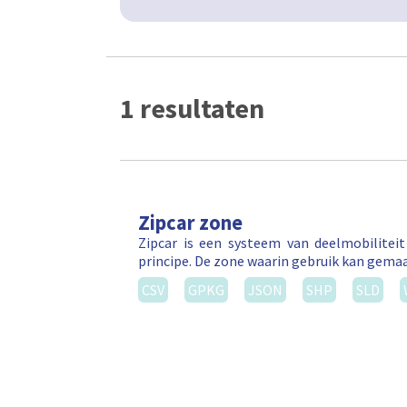
1 resultaten
Zipcar zone
Zipcar is een systeem van deelmobilitei
principe. De zone waarin gebruik kan gema
CSV
GPKG
JSON
SHP
SLD