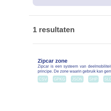
1 resultaten
Zipcar zone
Zipcar is een systeem van deelmobilitei
principe. De zone waarin gebruik kan gema
CSV
GPKG
JSON
SHP
SLD