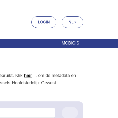
LOGIN
NL
MOBIGIS
uikt. Klik
hier
. om de metadata en meer
Hoofdstedelijk Gewest.