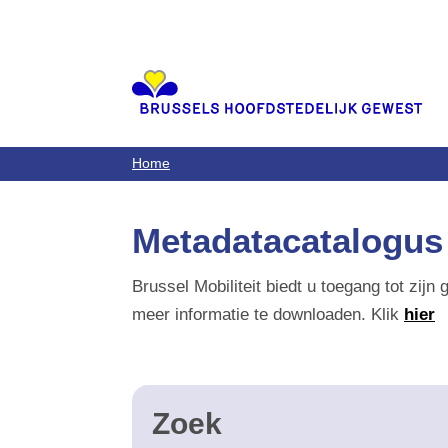
Aller
au
contenu
principal
Home
Metadatacatalogus va
Brussel Mobiliteit biedt u toegang tot zijn 
informatie te downloaden. Klik
hier
om to
Zoek