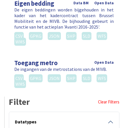
Eigen bedding
Data BM
Open Data
De eigen beddingen worden bijgehouden in het
kader van het kadercontract tussen Brussel
Mobiliteit en de MIVB. De bijhouding gebeurt in
functie van het actieplan 'Avanti 2016-2025'.
CSV
GPKG
JSON
SHP
SLD
WFS
WMS
Toegang metro
Open Data
De ingangen van de metrostations van de MIVB.
CSV
GPKG
JSON
SHP
SLD
WFS
WMS
Filter
Clear Filters
Datatypes