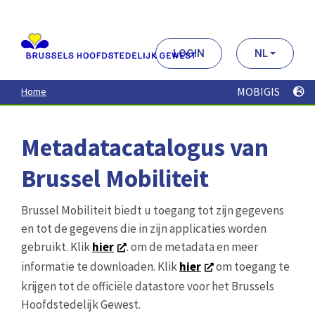
Aller
au
contenu
principal
LOGIN
NL
MOBIGIS
Home
Metadatacatalogus van
Brussel Mobiliteit
Brussel Mobiliteit biedt u toegang tot zijn gegevens
en tot de gegevens die in zijn applicaties worden
gebruikt. Klik
hier
. om de metadata en meer
informatie te downloaden. Klik
hier
om toegang te
krijgen tot de officiële datastore voor het Brussels
Hoofdstedelijk Gewest.