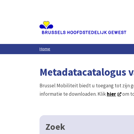
Aller
au
contenu
principal
Home
Metadatacatalogus va
Brussel Mobiliteit biedt u toegang tot zijn 
informatie te downloaden. Klik
hier
om to
Zoek