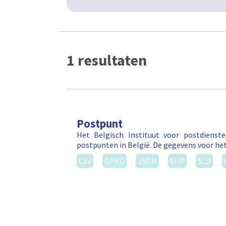
1 resultaten
Postpunt
Het Belgisch Instituut voor postdienst
postpunten in België. De gegevens voor he
CSV
GPKG
JSON
SHP
SLD