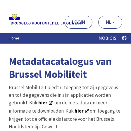
Aller
au
contenu
principal
LOGIN
NL
MOBIGIS
Home
Metadatacatalogus van
Brussel Mobiliteit
Brussel Mobiliteit biedt u toegang tot zijn gegevens
en tot de gegevens die in zijn applicaties worden
gebruikt. Klik
hier
. om de metadata en meer
informatie te downloaden. Klik
hier
om toegang te
krijgen tot de officiële datastore voor het Brussels
Hoofdstedelijk Gewest.