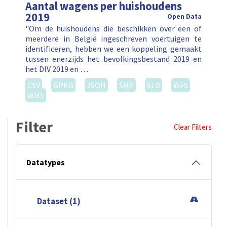
Aantal wagens per huishoudens
2019
Open Data
"Om de huishoudens die beschikken over een of
meerdere in België ingeschreven voertuigen te
identificeren, hebben we een koppeling gemaakt
tussen enerzijds het bevolkingsbestand 2019 en
het DIV 2019 en …
CSV
GPKG
JSON
SHP
SLD
WFS
WMS
Filter
Clear Filters
Datatypes
Dataset (1)