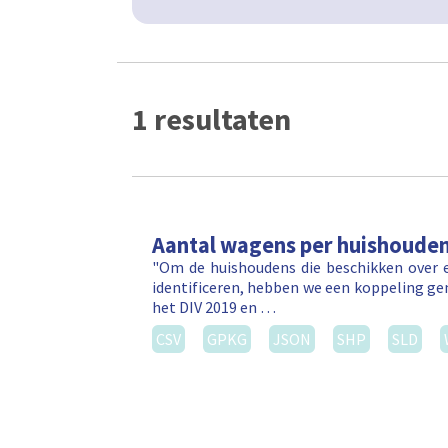
1 resultaten
Aantal wagens per huishoude
"Om de huishoudens die beschikken over e
identificeren, hebben we een koppeling ge
het DIV 2019 en …
CSV
GPKG
JSON
SHP
SLD