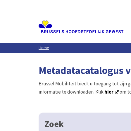
Aller
au
contenu
principal
Home
Metadatacatalogus va
Brussel Mobiliteit biedt u toegang tot zijn 
informatie te downloaden. Klik
hier
om to
Zoek