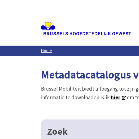
Aller
au
contenu
principal
Home
Metadatacatalogus va
Brussel Mobiliteit biedt u toegang tot zijn 
informatie te downloaden. Klik
hier
om to
Zoek