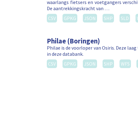
waarlangs fietsers en voetgangers versch
De aantrekkingskracht van …
CSV
GPKG
JSON
SHP
SLD
Philae (Boringen)
Philae is de voorloper van Osiris. Deze la
in deze databank.
CSV
GPKG
JSON
SHP
WFS