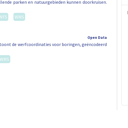
illende parken en natuurgebieden kunnen doorkruisen.
WFS
WMS
Open Data
ag toont de werfcoordinaties voor boringen, geëncodeerd
WMS