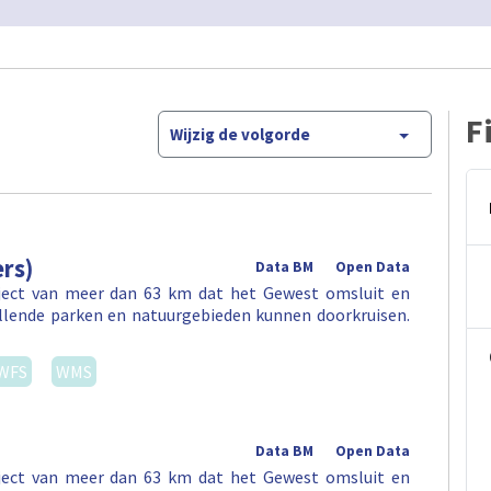
F
Wijzig de volgorde
rs)
Data BM
Open Data
aject van meer dan 63 km dat het Gewest omsluit en
illende parken en natuurgebieden kunnen doorkruisen.
WFS
WMS
Data BM
Open Data
aject van meer dan 63 km dat het Gewest omsluit en