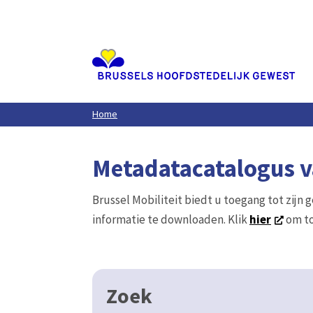
Aller
au
contenu
principal
Home
Metadatacatalogus va
Brussel Mobiliteit biedt u toegang tot zijn 
informatie te downloaden. Klik
hier
om to
Zoek