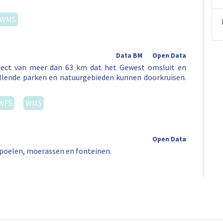
WMS
Data BM
Open Data
aject van meer dan 63 km dat het Gewest omsluit en
illende parken en natuurgebieden kunnen doorkruisen.
WFS
WMS
Open Data
e poelen, moerassen en fonteinen.