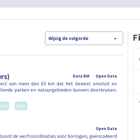
F
Wijzig de volgorde
rs)
Data BM
Open Data
aject van meer dan 63 km dat het Gewest omsluit en
illende parken en natuurgebieden kunnen doorkruisen.
WFS
WMS
Open Data
ag toont de werfcoordinaties voor boringen, geëncodeerd