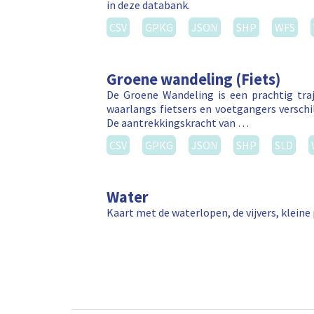
in deze databank.
CSV
GPKG
JSON
SHP
WFS
Groene wandeling (Fiets)
De Groene Wandeling is een prachtig tr
waarlangs fietsers en voetgangers versch
De aantrekkingskracht van …
CSV
GPKG
JSON
SHP
SLD
Water
Kaart met de waterlopen, de vijvers, klein