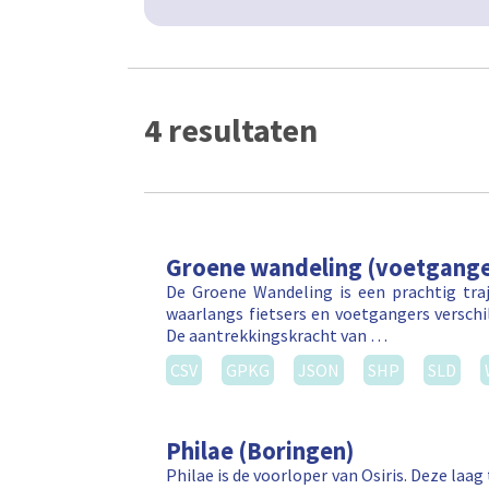
4 resultaten
Groene wandeling (voetgange
De Groene Wandeling is een prachtig tr
waarlangs fietsers en voetgangers versch
De aantrekkingskracht van …
CSV
GPKG
JSON
SHP
SLD
Philae (Boringen)
Philae is de voorloper van Osiris. Deze la