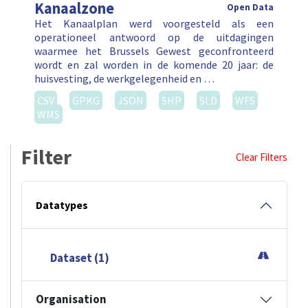
Kanaalzone
Open Data
Het Kanaalplan werd voorgesteld als een
operationeel antwoord op de uitdagingen
waarmee het Brussels Gewest geconfronteerd
wordt en zal worden in de komende 20 jaar: de
huisvesting, de werkgelegenheid en …
CSV
GPKG
JSON
SHP
SLD
WFS
WMS
Filter
Clear Filters
Datatypes
Dataset (1)
Organisation