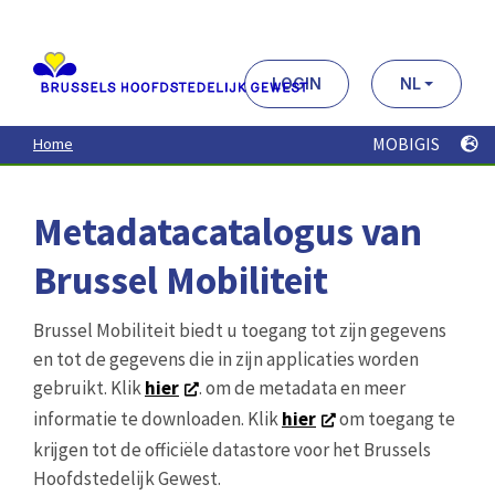
Aller
au
contenu
principal
LOGIN
NL
MOBIGIS
Home
Metadatacatalogus van
Brussel Mobiliteit
Brussel Mobiliteit biedt u toegang tot zijn gegevens
en tot de gegevens die in zijn applicaties worden
gebruikt. Klik
hier
. om de metadata en meer
informatie te downloaden. Klik
hier
om toegang te
krijgen tot de officiële datastore voor het Brussels
Hoofdstedelijk Gewest.