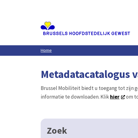
Aller
au
contenu
principal
Home
Metadatacatalogus va
Brussel Mobiliteit biedt u toegang tot zijn 
informatie te downloaden. Klik
hier
om to
Zoek